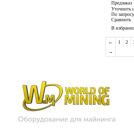
Предзаказ
Уточнить 
По запрос
Сравнить
В избранн
←
1
2
→