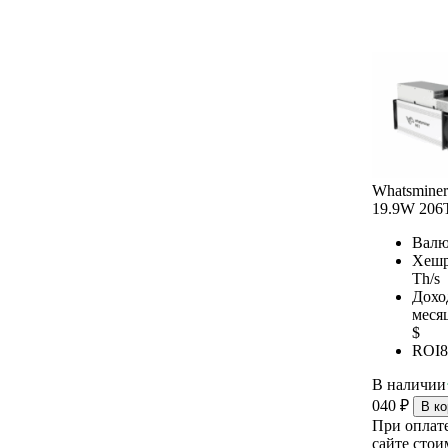
Whatsmine
19.9W 206
Валю
Хешр
Th/s
Дохо
меся
$
ROI
8
В наличии
040
₽
В ко
При оплат
сайте стои