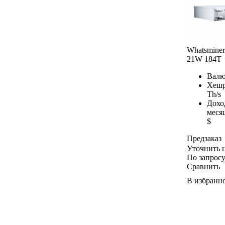
Elphapex
iPollo
Hammer
BOMBAX
Whatsmine
Fluminer
21W 184T
VolcMiner
Gullpower
Валю
Yubico
Хешр
Th/s
Дохо
меся
$
Предзаказ
Уточнить 
По запрос
Сравнить
В избранн