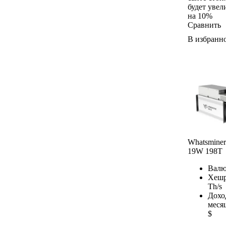
будет увел
на 10%
Сравнить
В избранн
Whatsmine
19W 198T
Валю
Хешр
Th/s
Дохо
меся
$