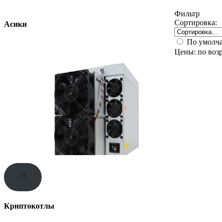
Фильтр
Сортировка:
Асики
По умолч
Цены: по воз
Криптокотлы