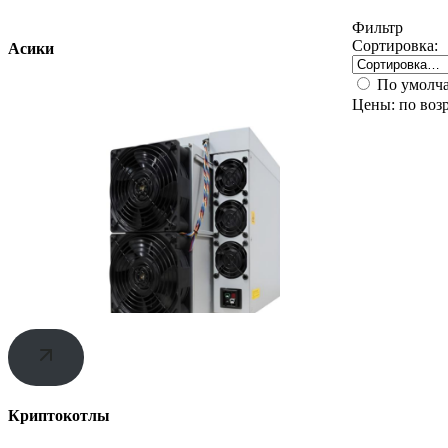
Фильтр
Сортировка:
Асики
По умолч
Цены: по воз
Криптокотлы