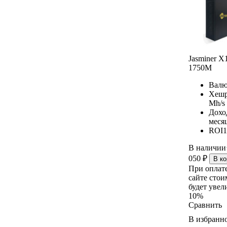
Elphapex
iPollo
Hammer
BOMBAX
Fluminer
Jasminer X
VolcMiner
1750M
Gullpower
Yubico
Валю
Хешр
Mh/s
Дохо
меся
ROI
1
В наличии
050
₽
В ко
При оплат
сайте стои
будет увел
10%
Сравнить
В избранн