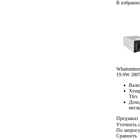
В избранн
Whatsmine
19.9W 280
Валю
Хешр
Th/s
Дохо
меся
Предзаказ
Уточнить 
По запрос
Сравнить