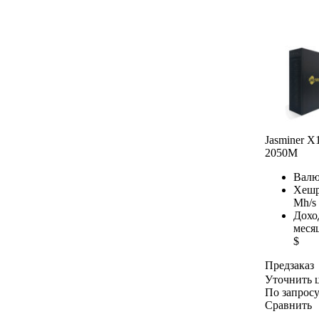
Jasminer X
2050M
Валю
Хешр
Mh/s
Дохо
меся
$
Предзаказ
Уточнить 
По запрос
Сравнить