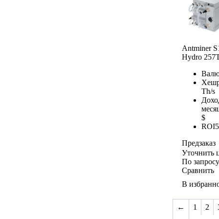
Antminer S
Hydro 257
Валю
Хешр
Th/s
Дохо
меся
$
ROI
5
Предзаказ
Уточнить 
По запрос
Сравнить
В избранн
←
1
2