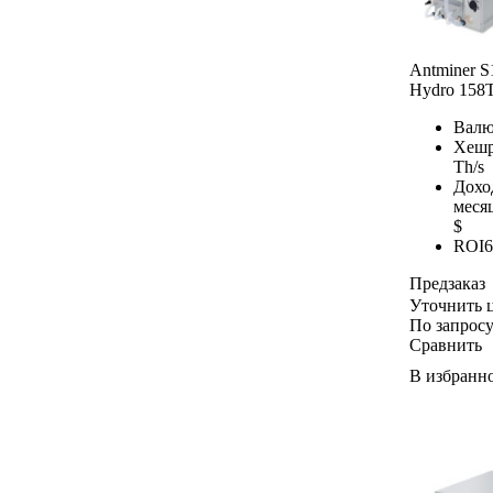
Antminer S
Hydro 158
Валю
Хешр
Th/s
Дохо
меся
$
ROI
6
Предзаказ
Уточнить 
По запрос
Сравнить
В избранн