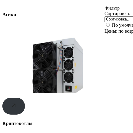
Фильтр
Сортировка:
Асики
По умолч
Цены: по воз
Криптокотлы