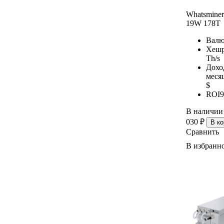
Elphapex
Whatsmine
iPollo
19W 178T
Hammer
BOMBAX
Валю
Хешр
Fluminer
Th/s
VolcMiner
Дохо
Gullpower
меся
Yubico
$
ROI
9
В наличии
030
₽
В ко
Сравнить
В избранн