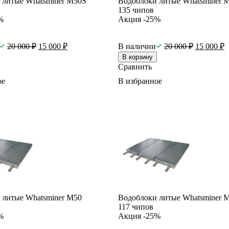
 литые Whatsminer M50S
Водоблоки литые Whatsminer 
135 чипов
%
Акция -25%
20 000
₽
15 000
₽
В наличии
20 000
₽
15 000
₽
В корзину
Сравнить
ое
В избранное
 литые Whatsminer M50
Водоблоки литые Whatsminer 
117 чипов
%
Акция -25%