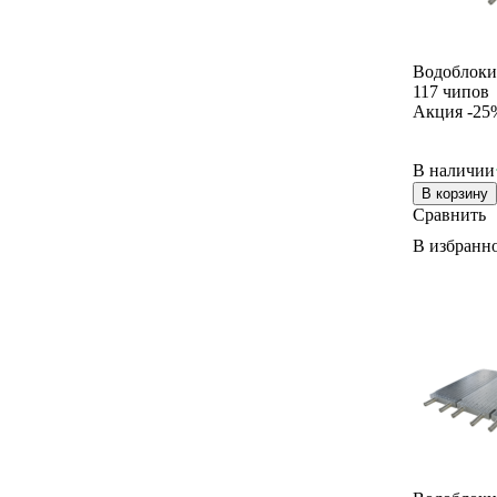
Whatsminer
Canaan
IceRiver
Водоблоки
Goldshell
117 чипов
Jasminer
Акция -25
Elphapex
iPollo
В наличии
Hammer
BOMBAX
В корзину
Сравнить
Fluminer
VolcMiner
В избранн
Gullpower
Yubico