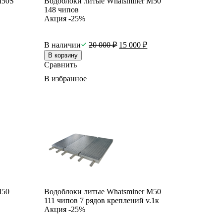
M50S
Водоблоки литые Whatsminer M50
148 чипов
Акция -25%
В наличии
20 000
₽
15 000
₽
В корзину
Сравнить
В избранное
M50
Водоблоки литые Whatsminer M50
111 чипов 7 рядов креплений v.1к
Акция -25%