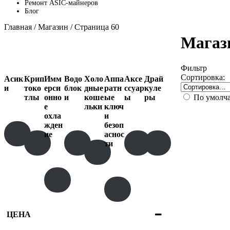
Ремонт ASIC-майнеров
Блог
Главная
/
Магазин
/ Страница 60
Магаз
Фильтр
Сортировка:
Асик
Крип
Имм
Водо
Холо
Аппа
Аксе
Драй
и
токо
ерси
блок
дные
ратн
ссуар
куле
По умолч
тлы
онно
и
коше
ые
ы
ры
е
льки
ключ
охла
и
жден
безоп
ие
аснос
ти
ЦЕНА