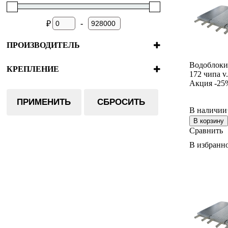
-
₽
ПРОИЗВОДИТЕЛЬ
BitBox
Водоблоки
Bitdeer
КРЕПЛЕНИЕ
172 чипа v
ERA
Плата
Акция -25
World of Mining
Чиповая сторона
CoolBitX
ПРИМЕНИТЬ
СБРОСИТЬ
Tangem
В наличии
SecuX
В корзину
SafePal
Сравнить
Ellipal
В избранн
Onekey
Ledger
Trezor
Keystone
Foundation
Coldcard
Россия
Bitmain