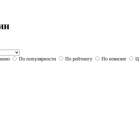
ин
анию
По популярности
По рейтингу
По новизне
Ц