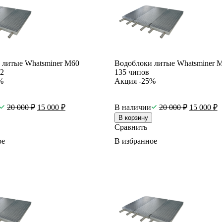
 литые Whatsminer M60
Водоблоки литые Whatsminer 
.2
135 чипов
%
Акция -25%
20 000
₽
15 000
₽
В наличии
20 000
₽
15 000
₽
В корзину
Сравнить
ое
В избранное