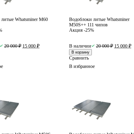
 литые Whatsminer M60
Водоблоки литые Whatsminer
M50S++ 111 чипов
%
Акция -25%
20 000
₽
15 000
₽
В наличии
20 000
₽
15 000
₽
В корзину
Сравнить
ое
В избранное