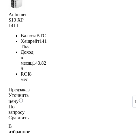
Antminer
S19 XP
141T
Валюта
BTC
Хешрейт
141
Th/s
Доход
в
месяц
143.82
$
ROI
8
мес
Предзаказ
Уточнить
цену
По
запросу
Сравнить
В
избранное