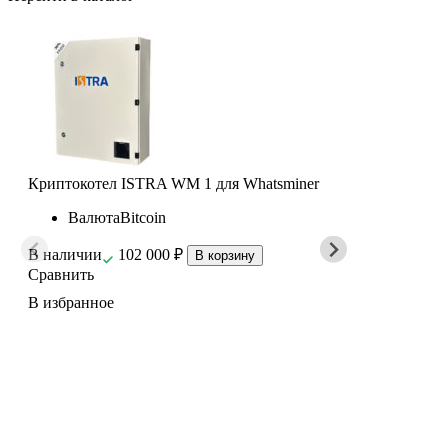
Криптокотел ISTRA WM 1 для Whatsminer
Крипто
Валюта
Bitcoin
В
В наличии
102 000
₽
В нали
В корзину
Сравнить
Сравни
В избранное
В избр