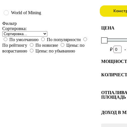
Конст
World of Mining
Фильтр
ЦЕНА
Сортировка:
По умолчанию
По популярности
По рейтингу
По новизне
Цены: по
-
₽
возрастанию
Цены: по убыванию
МОЩНОСТЬ
2.3
КОЛИЧЕСТ
2.3
4
6
8.1
9
1 шт.
2 шт.
ОТПАЛИВ
ПЛОЩАДЬ
3 шт.
4 шт.
70
5 шт.
ДОХОД В М
6 шт.
279
8 шт.
70
140
210