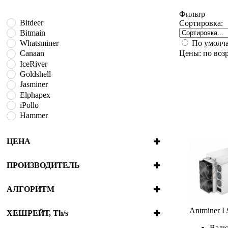
Фильтр
Bitdeer
Сортировка:
Bitmain
По умолч
Whatsminer
Цены: по воз
Canaan
IceRiver
Goldshell
Jasminer
Elphapex
iPollo
Hammer
BOMBAX
Fluminer
ЦЕНА
VolcMiner
ПРОИЗВОДИТЕЛЬ
Bitdeer
Bitmain
АЛГОРИТМ
Whatsminer
Blake2B + SHA3
Canaan
Antminer L
Blake2S
ХЕШРЕЙТ, Th/s
IceRiver
Blake3
4.2e-7
980
Валю