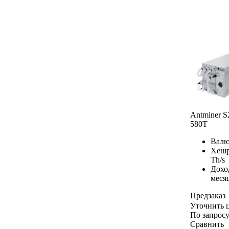
Antminer S
580T
Валю
Хешр
Th/s
Дохо
меся
Предзаказ
Уточнить 
По запрос
Сравнить