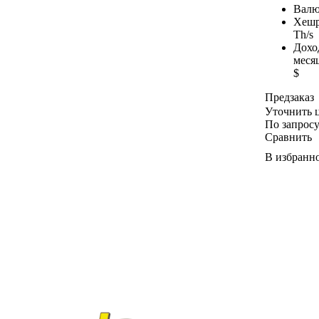
Валю
Хешр
Th/s
Дохо
меся
$
Предзаказ
Уточнить 
По запрос
Сравнить
В избранн