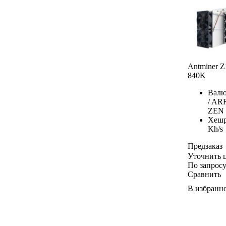
Antminer Z
840K
Валю
/ AR
ZEN
Хешр
Kh/s
Предзаказ
Уточнить 
По запрос
Сравнить
В избранн