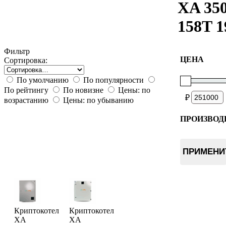
XA 35
158T 
Фильтр
ЦЕНА
Сортировка:
По умолчанию
По популярности
По рейтингу
По новизне
Цены: по
₽
возрастанию
Цены: по убыванию
ПРОИЗВОД
World of 
ПРИМЕНИ
Криптокотел
Криптокотел
XA
XA