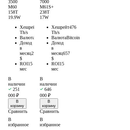
3500
7000
M60
M61S+
158T
238T
19.9W
17W
Хешрейт
158
Хешрейт
476
Th/s
Th/s
Валюта
Bitcoin
Валюта
Bitcoin
Доход
Доход
в
в
месяц
279
месяц
657
$
$
ROI
15
ROI
15
мес
мес
В
В
наличии
наличии
251
646
000
₽
000
₽
В
В
корзину
корзину
Сравнить
Сравнить
В
В
избранное
избранное