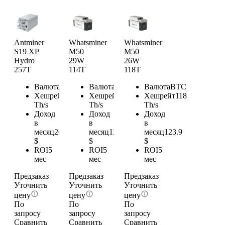
Antminer
Whatsminer
Whatsminer
S19 XP
M50
M50
Hydro
29W
26W
257T
114T
118T
Валюта
BTC
Валюта
BTC
Валюта
BTC
Хешрейт
257
Хешрейт
114
Хешрейт
118
Th/s
Th/s
Th/s
Доход
Доход
Доход
в
в
в
месяц
269.85
месяц
119.7
месяц
123.9
$
$
$
ROI
5
ROI
5
ROI
5
мес
мес
мес
Предзаказ
Предзаказ
Предзаказ
Уточнить
Уточнить
Уточнить
цену
цену
цену
По
По
По
запросу
запросу
запросу
Сравнить
Сравнить
Сравнить