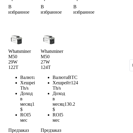
В
В
В
избранное
избранное
избранное
Whatsminer
Whatsminer
M50
M50
29W
27W
122T
124T
Валюта
BTC
Валюта
BTC
Хешрейт
122
Хешрейт
124
Th/s
Th/s
Доход
Доход
в
в
месяц
128.1
месяц
130.2
$
$
ROI
5
ROI
5
мес
мес
Предзаказ
Предзаказ