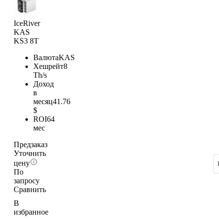
IceRiver
KAS
KS3 8T
Валюта
KAS
Хешрейт
8
Th/s
Доход
в
месяц
41.76
$
ROI
64
мес
Предзаказ
Уточнить
цену
По
запросу
Сравнить
В
избранное