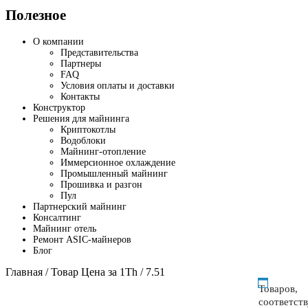
Полезное
О компании
Представительства
Партнеры
FAQ
Условия оплаты и доставки
Контакты
Конструктор
Решения для майнинга
Криптокотлы
Водоблоки
Майнинг-отопление
Иммерсионное охлаждение
Промышленный майнинг
Прошивка и разгон
Пул
Партнерский майнинг
Консалтинг
Майнинг отель
Ремонт ASIC-майнеров
Блог
Главная
/ Товар Цена за 1Th / 7.51
Товаров,
соответст