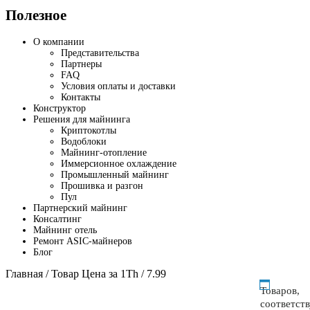
Полезное
О компании
Представительства
Партнеры
FAQ
Условия оплаты и доставки
Контакты
Конструктор
Решения для майнинга
Криптокотлы
Водоблоки
Майнинг-отопление
Иммерсионное охлаждение
Промышленный майнинг
Прошивка и разгон
Пул
Партнерский майнинг
Консалтинг
Майнинг отель
Ремонт ASIC-майнеров
Блог
Главная
/ Товар Цена за 1Th / 7.99
Товаров,
соответст