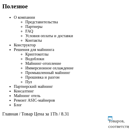
Полезное
О компании
Представительства
Партнеры
FAQ
Условия оплаты и доставки
Контакты
Конструктор
Решения для майнинга
Криптокотлы
Водоблоки
Майнинг-отопление
Иммерсионное охлаждение
Промышленный майнинг
Прошивка и разгон
Пул
Партнерский майнинг
Консалтинг
Майнинг отель
Ремонт ASIC-майнеров
Блог
Главная
/ Товар Цена за 1Th / 8.31
Товаров,
соответст