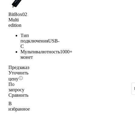
BitBox02
Multi
edition
Тип
подключения
USB-
C
Мультивалютность
1000+
монет
Предзаказ
Уточнить
цену
По
запросу
Сравнить
В
избранное