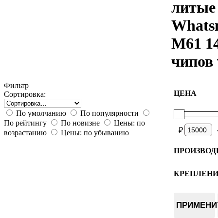
литые
Whats
M61 1
чипов 
Фильтр
ЦЕНА
Сортировка:
По умолчанию
По популярности
По рейтингу
По новизне
Цены: по
₽
возрастанию
Цены: по убыванию
ПРОИЗВОД
World of 
КРЕПЛЕН
Плата
ПРИМЕНИ