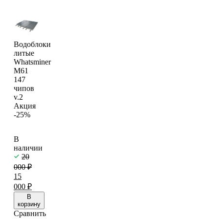
Водоблоки
литые
Whatsminer
M61
147
чипов
v.2
Акция
-25%
В
наличии
20
000
₽
15
000
₽
В
корзину
Сравнить