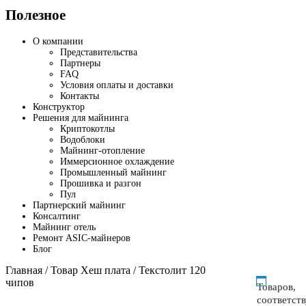
Полезное
О компании
Представительства
Партнеры
FAQ
Условия оплаты и доставки
Контакты
Конструктор
Решения для майнинга
Криптокотлы
Водоблоки
Майнинг-отопление
Иммерсионное охлаждение
Промышленный майнинг
Прошивка и разгон
Пул
Партнерский майнинг
Консалтинг
Майнинг отель
Ремонт ASIC-майнеров
Блог
Главная
/ Товар Хеш плата / Текстолит 120
чипов
Товаров,
соответст