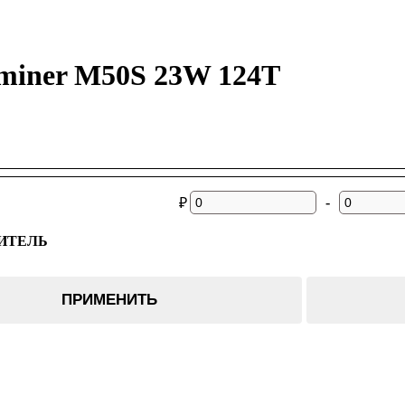
miner M50S 23W 124T
-
₽
ИТЕЛЬ
er
ПРИМЕНИТЬ