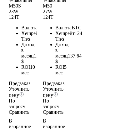
Whatsminer
Whatsminer
M50S
M50
23W
27W
124T
124T
Валюта
BTC
Валюта
BTC
Хешрейт
124
Хешрейт
124
Th/s
Th/s
Доход
Доход
в
в
месяц
137.64
месяц
137.64
$
$
ROI
10
ROI
5
мес
мес
Предзаказ
Предзаказ
Уточнить
Уточнить
цену
цену
По
По
запросу
запросу
Сравнить
Сравнить
В
В
избранное
избранное