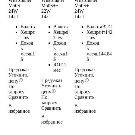
Whatsminer
Whatsminer
Whatsminer
M50S
M50S++
M50S+
24W
22W
24W
142T
142T
142T
Валюта
BTC
Валюта
BTC
Валюта
BTC
Хешрейт
142
Хешрейт
142
Хешрейт
142
Th/s
Th/s
Th/s
Доход
Доход
Доход
в
в
в
месяц
144.84
месяц
144.84
месяц
144.84
$
$
$
ROI
11
Предзаказ
Предзаказ
мес
Уточнить
Уточнить
Предзаказ
цену
цену
Уточнить
По
По
запросу
цену
запросу
Сравнить
По
Сравнить
запросу
В
В
Сравнить
избранное
избранное
В
избранное