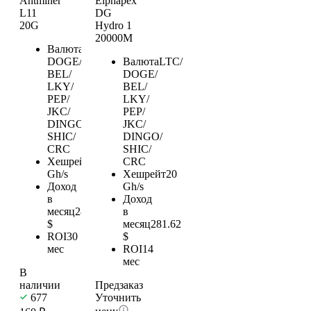
Antminer
Elphapex
L11
DG
20G
Hydro 1
20000M
Валюта
LTC/
DOGE/
Валюта
LTC/
BEL/
DOGE/
LKY/
BEL/
PEP/
LKY/
JKC/
PEP/
DINGO/
JKC/
SHIC/
DINGO/
CRC
SHIC/
Хешрейт
20
CRC
Gh/s
Хешрейт
20
Доход
Gh/s
в
Доход
месяц
281.62
в
$
месяц
281.62
ROI
30
$
мес
ROI
14
мес
В
наличии
Предзаказ
677
Уточнить