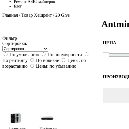
Ремонт ASIC-майнеров
Блог
Главная
/ Товар Хешрейт / 20 Gh/s
Antmi
Фильтр
ЦЕНА
Сортировка:
По умолчанию
По популярности
По рейтингу
По новизне
Цены: по
возрастанию
Цены: по убыванию
ПРОИЗВОД
Bitmain
Elphapex