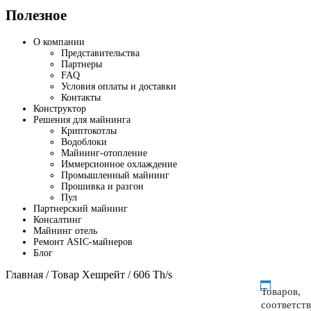
Полезное
О компании
Представительства
Партнеры
FAQ
Условия оплаты и доставки
Контакты
Конструктор
Решения для майнинга
Криптокотлы
Водоблоки
Майнинг-отопление
Иммерсионное охлаждение
Промышленный майнинг
Прошивка и разгон
Пул
Партнерский майнинг
Консалтинг
Майнинг отель
Ремонт ASIC-майнеров
Блог
Главная
/ Товар Хешрейт / 606 Th/s
Товаров,
соответст