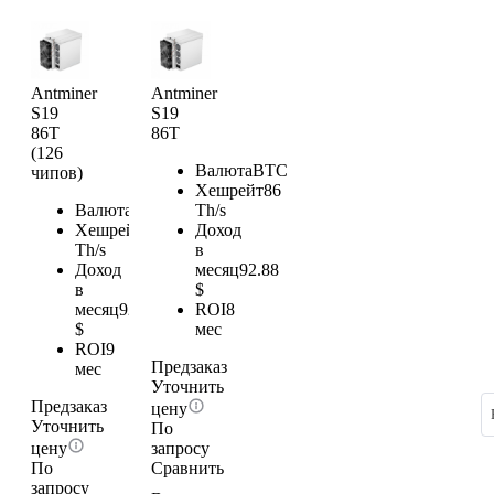
Antminer
Antminer
S19
S19
86T
86T
(126
Валюта
BTC
чипов)
Хешрейт
86
Валюта
BTC
Th/s
Хешрейт
86
Доход
Th/s
в
Доход
месяц
92.88
в
$
месяц
92.88
ROI
8
$
мес
ROI
9
Предзаказ
мес
Уточнить
Предзаказ
цену
Уточнить
По
цену
запросу
По
Сравнить
запросу