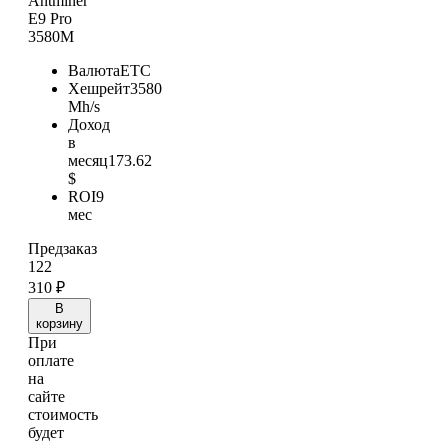
Antminer
E9 Pro
3580M
Валюта
ETC
Хешрейт
3580
Mh/s
Доход
в
месяц
173.62
$
ROI
9
мес
Предзаказ
122
310
₽
В
корзину
При
оплате
на
сайте
стоимость
будет