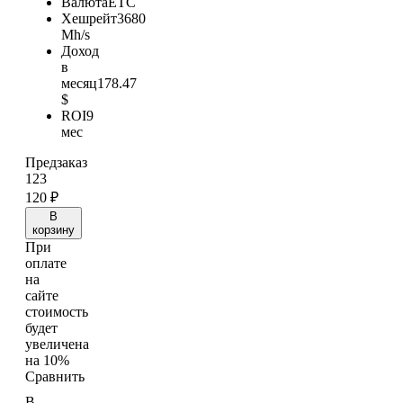
Валюта
ETC
Хешрейт
3680
Mh/s
Доход
в
месяц
178.47
$
ROI
9
мес
Предзаказ
123
120
₽
В
корзину
При
оплате
на
сайте
стоимость
будет
увеличена
на 10%
Сравнить
В