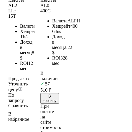
IceRiver
IceRiver
AL2
AL0
Lite
400G
15T
Валюта
ALPH
Валюта
ALPH
Хешрейт
400
Хешрейт
15
Gh/s
Th/s
Доход
Доход
в
в
месяц
2.22
месяц
83.25
$
$
ROI
328
ROI
12
мес
мес
В
Предзаказ
наличии
Уточнить
57
цену
510
₽
По
В
запросу
корзину
Сравнить
При
оплате
В
на
избранное
сайте
стоимость