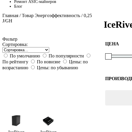
Ремонт ASIC-майнеров
Блог
Главная
/ Товар Энергоэффективность / 0,25
J/GH
IceRiv
Фильтр
ЦЕНА
Сортировка:
По умолчанию
По популярности
По рейтингу
По новизне
Цены: по
возрастанию
Цены: по убыванию
ПРОИЗВОД
IceRiver