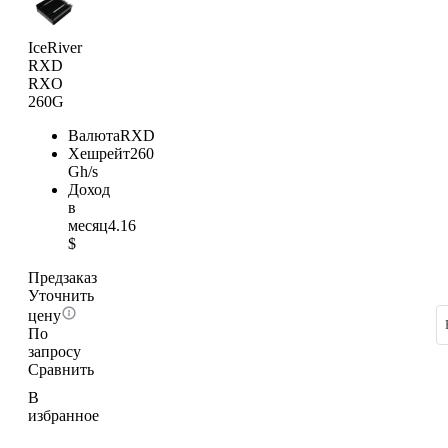
IceRiver
RXD
RXO
260G
Валюта
RXD
Хешрейт
260
Gh/s
Доход
в
месяц
4.16
$
Предзаказ
Уточнить
цену
По
запросу
Сравнить
В
избранное