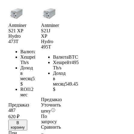
Antminer
Antminer
S21 XP
S21J
Hydro
XP
473T
Hydro
495T
Валюта
BTC
Хешрейт
473
Валюта
BTC
Th/s
Хешрейт
495
Доход
Th/s
в
Доход
месяц
525.03
в
$
месяц
549.45
ROI
12
$
мес
Предзаказ
Предзаказ
Уточнить
487
цену
По
620
₽
запросу
В
Сравнить
корзину
При