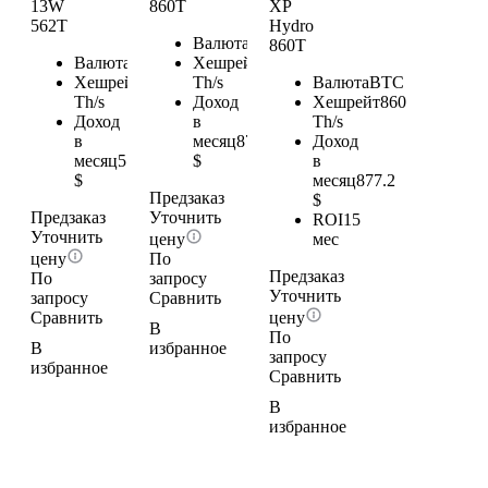
13W
860T
XP
562T
Hydro
Валюта
BTC
860T
Валюта
BTC
Хешрейт
860
Хешрейт
562
Th/s
Валюта
BTC
Th/s
Доход
Хешрейт
860
Доход
в
Th/s
в
месяц
877.2
Доход
месяц
573.24
$
в
$
месяц
877.2
Предзаказ
$
Предзаказ
Уточнить
ROI
15
Уточнить
цену
мес
цену
По
Предзаказ
По
запросу
Уточнить
запросу
Сравнить
Сравнить
цену
В
По
В
избранное
запросу
избранное
Сравнить
В
избранное