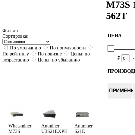
M73S 
562T
Фильтр
ЦЕНА
Сортировка:
По умолчанию
По популярности
По рейтингу
По новизне
Цены: по
-
₽
возрастанию
Цены: по убыванию
ПРОИЗВОД
Bitmain
Whatsmin
ПРИМЕНИ
Whatsminer
Antminer
Antminer
M73S
U3S21EXPH
S21E