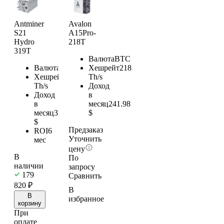
Antminer
Avalon
S21
A15Pro-
Hydro
218T
319T
Валюта
BTC
Валюта
BTC
Хешрейт
218
Хешрейт
319
Th/s
Th/s
Доход
Доход
в
в
месяц
241.98
месяц
354.09
$
$
Предзаказ
ROI
6
Уточнить
мес
цену
В
По
наличии
запросу
179
Сравнить
820
₽
В
В
избранное
корзину
При
оплате