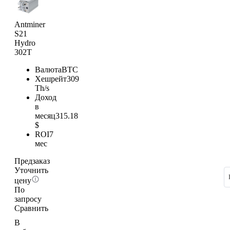
Antminer
S21
Hydro
302T
Валюта
BTC
Хешрейт
309
Th/s
Доход
в
месяц
315.18
$
ROI
7
мес
Предзаказ
Уточнить
цену
По
запросу
Сравнить
В