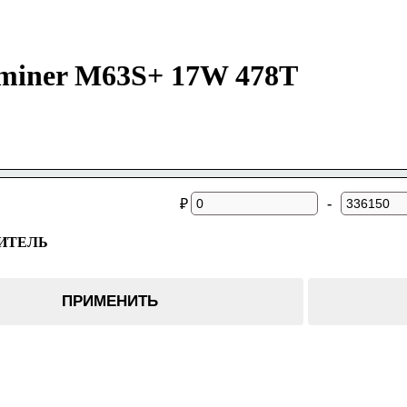
miner M63S+ 17W 478T
-
₽
ИТЕЛЬ
er
ПРИМЕНИТЬ