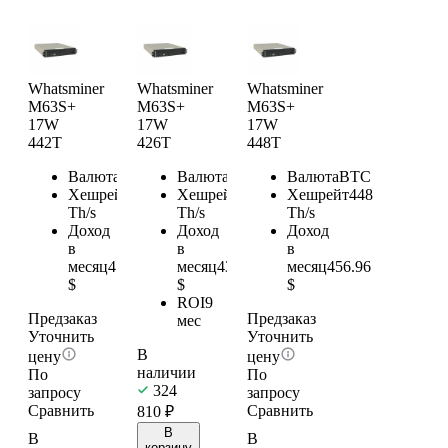
Whatsminer
Whatsminer
Whatsminer
M63S+
M63S+
M63S+
17W
17W
17W
442T
426T
448T
Валюта
BTC
Валюта
BTC
Валюта
BTC
Хешрейт
442
Хешрейт
426
Хешрейт
448
Th/s
Th/s
Th/s
Доход
Доход
Доход
в
в
в
месяц
450.84
месяц
434.52
месяц
456.96
$
$
$
ROI
9
Предзаказ
Предзаказ
мес
Уточнить
Уточнить
В
цену
цену
наличии
По
По
324
запросу
запросу
Сравнить
Сравнить
810
₽
В
В
В
корзину