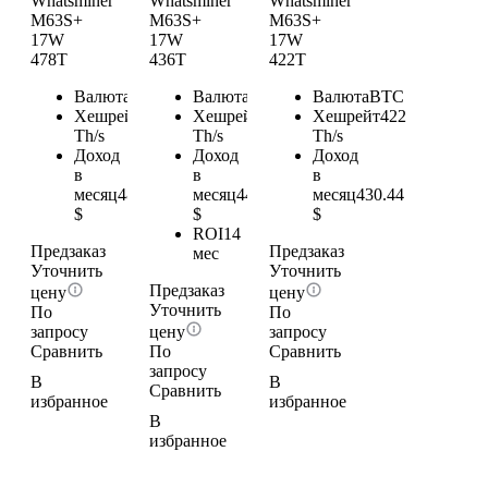
Whatsminer
Whatsminer
Whatsminer
M63S+
M63S+
M63S+
17W
17W
17W
478T
436T
422T
Валюта
BTC
Валюта
BTC
Валюта
BTC
Хешрейт
478
Хешрейт
436
Хешрейт
422
Th/s
Th/s
Th/s
Доход
Доход
Доход
в
в
в
месяц
487.56
месяц
444.72
месяц
430.44
$
$
$
ROI
14
Предзаказ
Предзаказ
мес
Уточнить
Уточнить
Предзаказ
цену
цену
Уточнить
По
По
запросу
цену
запросу
Сравнить
По
Сравнить
запросу
В
В
Сравнить
избранное
избранное
В
избранное