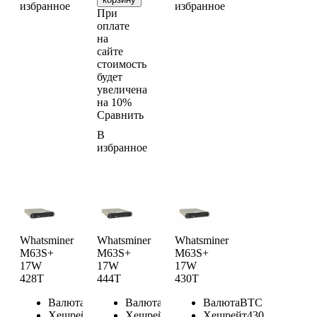
избранное
избранное
При
оплате
на
сайте
стоимость
будет
увеличена
на 10%
Сравнить
В
избранное
Whatsminer
Whatsminer
Whatsminer
M63S+
M63S+
M63S+
17W
17W
17W
428T
444T
430T
Валюта
BTC
Валюта
BTC
Валюта
BTC
Хешрейт
428
Хешрейт
444
Хешрейт
430