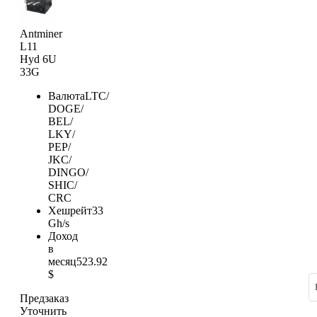
Antminer
L11
Hyd 6U
33G
Валюта
LTC/
DOGE/
BEL/
LKY/
PEP/
JKC/
DINGO/
SHIC/
CRC
Хешрейт
33
Gh/s
Доход
в
месяц
523.92
$
Предзаказ
Уточнить