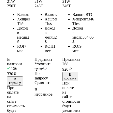
21W
21W
21W
250T
248T
346T
Валюта
BTC
Валюта
BTC
Валюта
BTC
Хешрейт
250
Хешрейт
248
Хешрейт
346
Th/s
Th/s
Th/s
Доход
Доход
Доход
в
в
в
месяц
277.5
месяц
275.28
месяц
384.06
$
$
$
ROI
7
ROI
11
ROI
9
мес
мес
мес
В
Предзаказ
Предзаказ
наличии
Уточнить
268
156
цену
920
₽
По
330
₽
В
запросу
корзину
В
Сравнить
корзину
При
При
оплате
В
оплате
на
избранное
на
сайте
сайте
стоимость
стоимость
будет
будет
увеличена