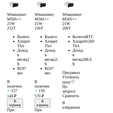
Whatsminer
Whatsminer
Whatsminer
M56S++
M56S++
M56S++
21W
21W
21W
252T
256T
260T
Валюта
BTC
Валюта
BTC
Валюта
BTC
Хешрейт
252
Хешрейт
256
Хешрейт
260
Th/s
Th/s
Th/s
Доход
Доход
Доход
в
в
в
месяц
279.72
месяц
284.16
месяц
288.6
$
$
$
ROI
7
ROI
7
Предзаказ
мес
мес
Уточнить
В
В
цену
наличии
наличии
По
157
159
запросу
Сравнить
140
₽
570
₽
В
В
В
корзину
корзину
избранное
При
При