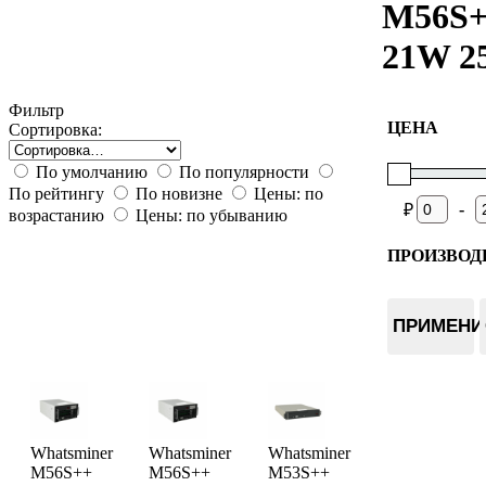
M56S
21W 2
Фильтр
ЦЕНА
Сортировка:
По умолчанию
По популярности
По рейтингу
По новизне
Цены: по
-
₽
возрастанию
Цены: по убыванию
ПРОИЗВОД
Whatsmin
ПРИМЕНИ
Whatsminer
Whatsminer
Whatsminer
M56S++
M56S++
M53S++