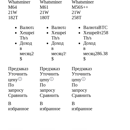
Whatsminer
Whatsminer
Whatsminer
M64
M61
M56S++
21W
21W
21W
182T
180T
258T
Валюта
BTC
Валюта
BTC
Валюта
BTC
Хешрейт
182
Хешрейт
180
Хешрейт
258
Th/s
Th/s
Th/s
Доход
Доход
Доход
в
в
в
месяц
202.02
месяц
199.8
месяц
286.38
$
$
$
Предзаказ
Предзаказ
Предзаказ
Уточнить
Уточнить
Уточнить
цену
цену
цену
По
По
По
запросу
запросу
запросу
Сравнить
Сравнить
Сравнить
В
В
В
избранное
избранное
избранное