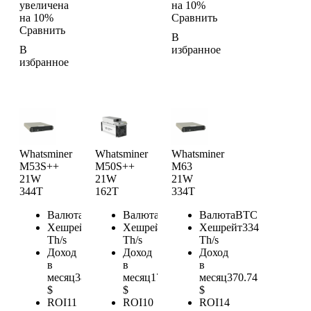
увеличена
на 10%
на 10%
Сравнить
Сравнить
В
В
избранное
избранное
Whatsminer
Whatsminer
Whatsminer
M53S++
M50S++
M63
21W
21W
21W
344T
162T
334T
Валюта
BTC
Валюта
BTC
Валюта
BTC
Хешрейт
344
Хешрейт
162
Хешрейт
334
Th/s
Th/s
Th/s
Доход
Доход
Доход
в
в
в
месяц
381.84
месяц
179.82
месяц
370.74
$
$
$
ROI
11
ROI
10
ROI
14