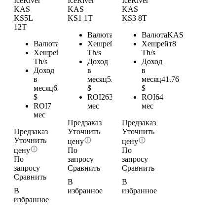
IceRiver
IceRiver
IceRiver
KAS
KAS
KAS
KS5L
KS1 1T
KS3 8T
12T
Валюта
KAS
Валюта
KAS
Валюта
KAS
Хешрейт
1
Хешрейт
8
Хешрейт
12
Th/s
Th/s
Th/s
Доход
Доход
Доход
в
в
в
месяц
5.22
месяц
41.76
месяц
62.64
$
$
$
ROI
263
ROI
64
ROI
7
мес
мес
мес
Предзаказ
Предзаказ
Предзаказ
Уточнить
Уточнить
Уточнить
цену
цену
цену
По
По
По
запросу
запросу
запросу
Сравнить
Сравнить
Сравнить
В
В
В
избранное
избранное
избранное