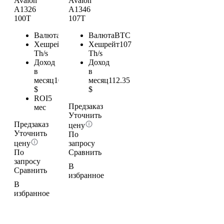
Avalon
Avalon
A1326
A1346
100T
107T
Валюта
BTC
Валюта
BTC
Хешрейт
100
Хешрейт
107
Th/s
Th/s
Доход
Доход
в
в
месяц
105
месяц
112.35
$
$
ROI
5
Предзаказ
мес
Уточнить
Предзаказ
цену
Уточнить
По
цену
запросу
По
Сравнить
запросу
В
Сравнить
избранное
В
избранное