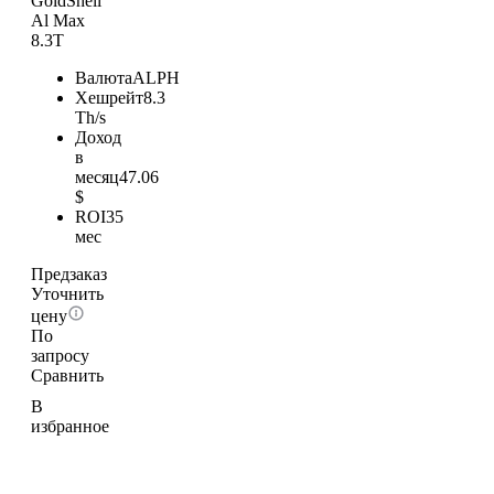
GoldShell
Al Max
8.3T
Валюта
ALPH
Хешрейт
8.3
Th/s
Доход
в
месяц
47.06
$
ROI
35
мес
Предзаказ
Уточнить
цену
По
запросу
Сравнить
В
избранное