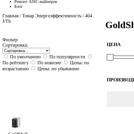
Ремонт ASIC-майнеров
Блог
Главная
/ Товар Энергоэффективность / 404
J/Th
GoldSh
Фильтр
ЦЕНА
Сортировка:
По умолчанию
По популярности
По рейтингу
По новизне
Цены: по
возрастанию
Цены: по убыванию
ПРОИЗВОД
Goldshell