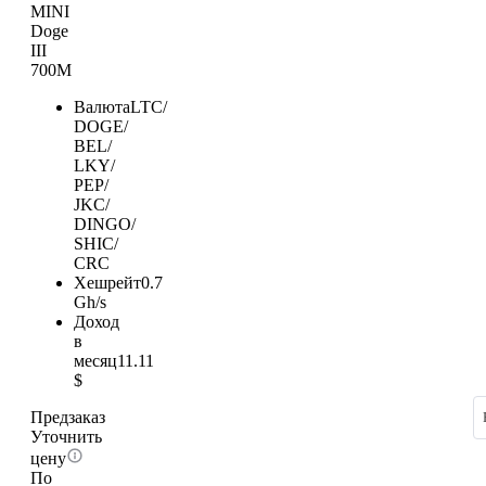
MINI
Doge
III
700M
Валюта
LTC/
DOGE/
BEL/
LKY/
PEP/
JKC/
DINGO/
SHIC/
CRC
Хешрейт
0.7
Gh/s
Доход
в
месяц
11.11
$
Предзаказ
Уточнить
цену
По