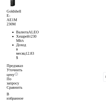
Goldshell
E-
AE1M
230M
Валюта
ALEO
Хешрейт
230
Mh/s
Доход
в
месяц
12.83
$
Предзаказ
Уточнить
цену
По
запросу
Сравнить
В
избранное