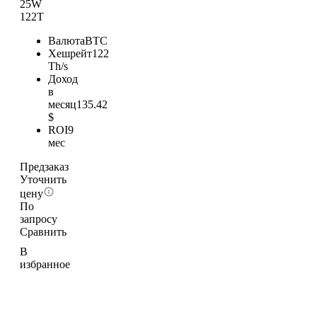
25W
122T
Валюта
BTC
Хешрейт
122
Th/s
Доход
в
месяц
135.42
$
ROI
9
мес
Предзаказ
Уточнить
цену
По
запросу
Сравнить
В
избранное