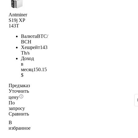
Antminer
S19j XP
143T
Валюта
BTC/
BCH
Хешрейт
143
Th/s
Доход
в
месяц
150.15
$
Предзаказ
Уточнить
цену
По
запросу
Сравнить
В
избранное