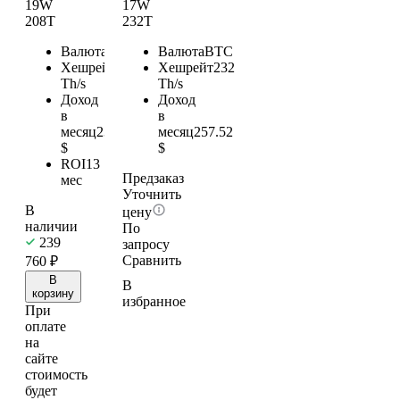
19W
17W
208T
232T
Валюта
BTC
Валюта
BTC
Хешрейт
208
Хешрейт
232
Th/s
Th/s
Доход
Доход
в
в
месяц
230.88
месяц
257.52
$
$
ROI
13
Предзаказ
мес
Уточнить
В
цену
наличии
По
239
запросу
Сравнить
760
₽
В
В
корзину
избранное
При
оплате
на
сайте
стоимость
будет