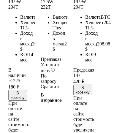
19.9W
17.5W
19.9W
204T
232T
204T
Валюта
BTC
Валюта
BTC
Валюта
BTC
Хешрейт
204
Хешрейт
232
Хешрейт
204
Th/s
Th/s
Th/s
Доход
Доход
Доход
в
в
в
месяц
208.08
месяц
236.64
месяц
208.08
$
$
$
ROI
14
ROI
9
Предзаказ
мес
мес
Уточнить
В
Предзаказ
цену
наличии
147
По
225
запросу
420
₽
Сравнить
180
₽
В
корзину
В
В
корзину
При
избранное
При
оплате
оплате
на
на
сайте
сайте
стоимость
стоимость
будет
будет
увеличена