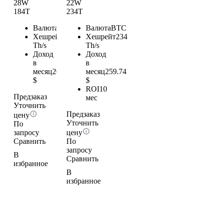
28W
22W
184T
234T
Валюта
BTC
Валюта
BTC
Хешрейт
184
Хешрейт
234
Th/s
Th/s
Доход
Доход
в
в
месяц
204.24
месяц
259.74
$
$
ROI
10
Предзаказ
мес
Уточнить
Предзаказ
цену
Уточнить
По
запросу
цену
Сравнить
По
запросу
В
Сравнить
избранное
В
избранное