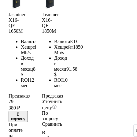
Jasminer
Jasminer
X16-
X16-
QE
QE
1650M
1850M
Валюта
ETC
Валюта
ETC
Хешрейт
1650
Хешрейт
1850
Mh/s
Mh/s
Доход
Доход
в
в
месяц
81.68
месяц
91.58
$
$
ROI
12
ROI
10
мес
мес
Предзаказ
Предзаказ
79
Уточнить
цену
380
₽
По
В
запросу
корзину
Сравнить
При
оплате
В
на