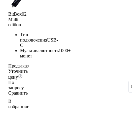
BitBox02
Multi
edition
Тип
подключения
USB-
C
Мультивалютность
1000+
монет
Предзаказ
Уточнить
цену
По
запросу
Сравнить
В
избранное