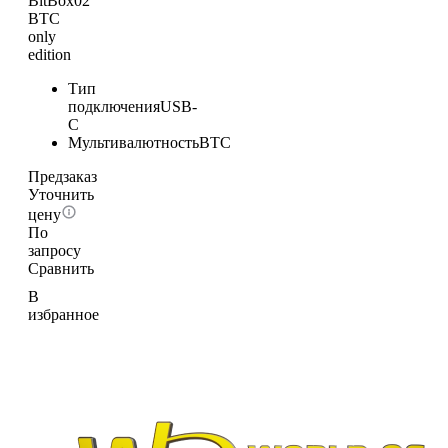
BitBox02
BTC
only
edition
Тип
подключения
USB-
C
Мультивалютность
BTC
Предзаказ
Уточнить
цену
По
запросу
Сравнить
В
избранное