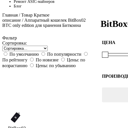
Ремонт ASIC-майнеров
Блог
Главная
/ Товар Краткое
описание / Аппаратный кошелек BitBox02
BitBox
BTC only edition для хранения Биткоина
Фильтр
ЦЕНА
Сортировка:
По умолчанию
По популярности
По рейтингу
По новизне
Цены: по
возрастанию
Цены: по убыванию
ПРОИЗВОД
BitBox