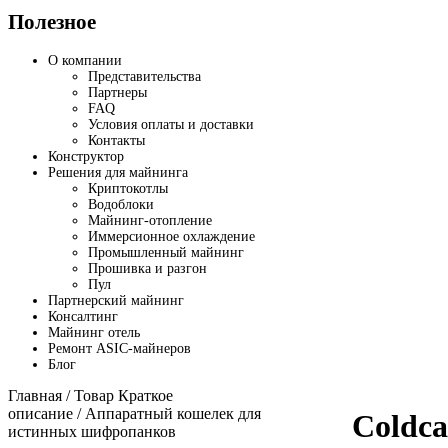
Полезное
О компании
Представительства
Партнеры
FAQ
Условия оплаты и доставки
Контакты
Конструктор
Решения для майнинга
Криптокотлы
Водоблоки
Майнинг-отопление
Иммерсионное охлаждение
Промышленный майнинг
Прошивка и разгон
Пул
Партнерский майнинг
Консалтинг
Майнинг отель
Ремонт ASIC-майнеров
Блог
Главная
/ Товар Краткое
описание / Аппаратный кошелек для
Coldca
истинных шифропанков