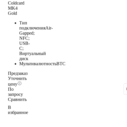
Coldcard
MK4
Gold
Тип
подключения
Air-
Gapped;
NFC;
USB-
C;
Виртуальный
диск
Мультивалютность
BTC
Предзаказ
Уточнить
цену
По
запросу
Сравнить
В
избранное