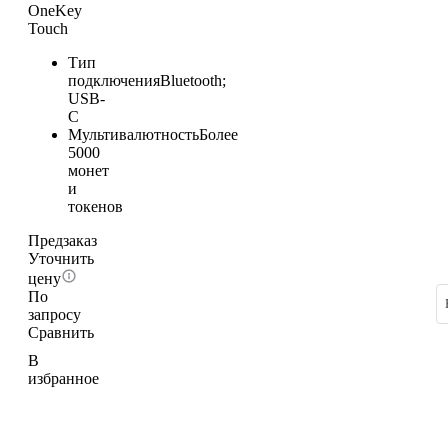
OneKey
Touch
Тип
подключения
Bluetooth;
USB-
C
Мультивалютность
Более
5000
монет
и
токенов
Предзаказ
Уточнить
цену
По
запросу
Сравнить
В
избранное