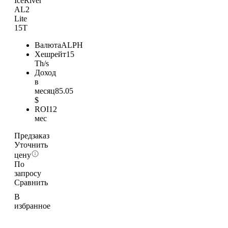
IceRiver
AL2
Lite
15T
Валюта
ALPH
Хешрейт
15
Th/s
Доход
в
месяц
85.05
$
ROI
12
мес
Предзаказ
Уточнить
цену
По
запросу
Сравнить
В
избранное