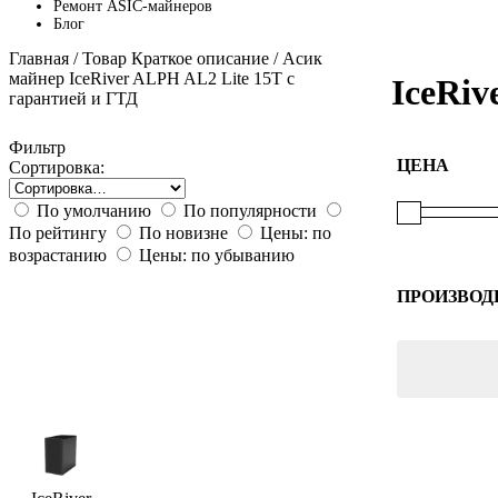
Ремонт ASIC-майнеров
Блог
Главная
/ Товар Краткое описание / Асик
майнер IceRiver ALPH AL2 Lite 15T с
IceRiv
гарантией и ГТД
Фильтр
ЦЕНА
Сортировка:
По умолчанию
По популярности
По рейтингу
По новизне
Цены: по
возрастанию
Цены: по убыванию
ПРОИЗВОД
IceRiver