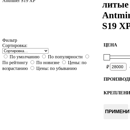
Antminer S19 XP
литые
Antmi
S19 X
Фильтр
ЦЕНА
Сортировка:
По умолчанию
По популярности
По рейтингу
По новизне
Цены: по
₽
возрастанию
Цены: по убыванию
ПРОИЗВОД
World of 
КРЕПЛЕН
Чиповая 
ПРИМЕНИ