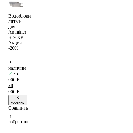
Водоблоки
литые
для
Antminer
S19 XP
Акция
-20%
В
наличии
35
000
₽
28
000
₽
В
корзину
Сравнить
В
избранное